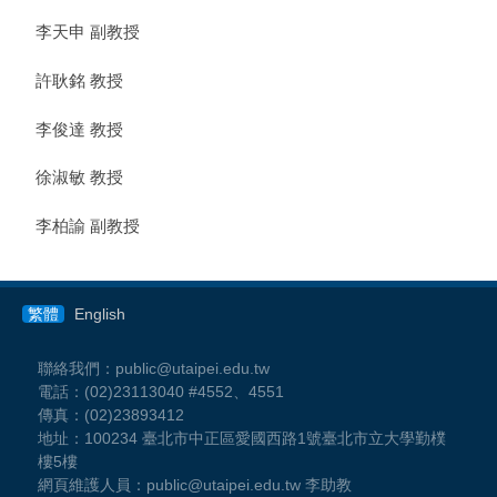
李天申 副教授
許耿銘 教授
李俊達 教授
徐淑敏 教授
李柏諭 副教授
繁體
English
聯絡我們：public@utaipei.edu.tw
電話：(02)23113040 #4552、4551
傳真：(02)23893412
地址：100234 臺北市中正區愛國西路1號臺北市立大學勤樸
樓5樓
網頁維護人員：public@utaipei.edu.tw 李助教