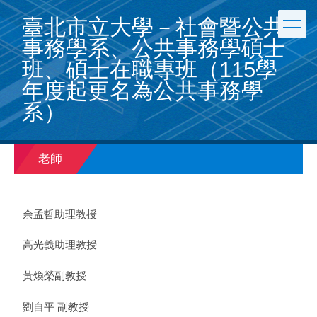
跳
臺北市立大學－社會暨公共
到
主
事務學系、公共事務學碩士
要
班、碩士在職專班（115學
內
容
年度起更名為公共事務學
區
系）
老師
余孟哲助理教授
高光義助理教授
黃煥榮副教授
劉自平 副教授