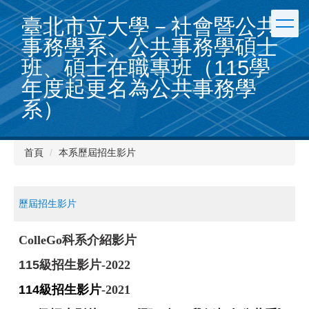
跳
臺北市立大學－社會暨公共
到
主
事務學系、公共事務學碩士
要
班、碩士在職專班（115學
內
容
年度起更名為公共事務學
區
系）
首頁
本系歷屆招生影片
歷屆招生影片
ColleGo科系介紹影片
115級招生影片
-2022
114級招生影片
-2021