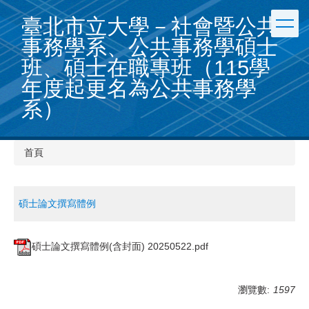
跳
臺北市立大學－社會暨公共
到
主
事務學系、公共事務學碩士
要
班、碩士在職專班（115學
內
容
年度起更名為公共事務學
區
系）
首頁
碩士論文撰寫體例
碩士論文撰寫體例(含封面) 20250522.pdf
瀏覽數:
1597