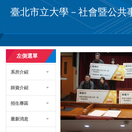
跳
臺北市立大學－社會暨公共
到
主
要
內
容
區
左側選單
系所介紹
師資介紹
招生專區
最新消息